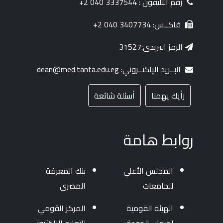
رقم التليفون : 3337544 040 2+
فاكــس: 3407734 040 2+
الرمز البريدي:31527
البــريد الإلكتــروني: dean@med.tanta.edu.eg
رأيك يهمنا
أسئلة شائعة
روابط هامة
المجلس الأعلي
بنك المعرفة
للجامعات
المصري
الهيئة القومية
المركز القومي