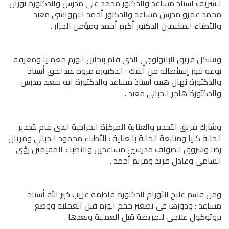
الشريف أستاذ مساعد والدكتور محمد على مدرس والدكتورة نوران
محمد عمرو مدرس مساعد والدكتور أحمد البهواشى معيد
والأطباء المقيمين الدكتور أكرم أحمد ومؤمن الجزار .
وتشكل فريق الباثولوجي الذى قام بتحليل الورم معمليا ومعرفة
نوعه فور إستئصاله من الفك : الدكتورة مروة عبدالحق أستاذ
والدكتورة نهال هيبه أستاذ مساعد والدكتورة آيه سعيد مدرس
والدكتورة هاجر الجبالى معيد .
وشارك فريق التخدير والعناية المركزة الجراحية الذى قام بتخدير
الحالة كليا ومتابعة الحالة بالعناية : الأطباء محمود الجبالي ومريان
رضا وشروق الصواف مدرسين مساعدين والأطباء المقيمين رؤى
الشامى وعادل فريد ومريم أحمد .
ومن قسم علاج الأورام الدكتورة فاطمة غريب خير الله أستاذ
مساعد : ودورها فى تصغير حجم الورم قبل العملية ووضع
بروتوكول علاجى للمريضة قبل العملية وبعدها .