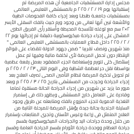
مجلس إدارة المستشفيات الجامعية أن هذه المريضة تم
إستقبالها يوم ١٩ / ٢ / ٢٠٢٥ م بالمستشفى التعليمى العالمى
بمستشفيات جامعـة طنطـا وبعد إجراء كافة الفحوصات الطبية
والأشعة تبين أنها تعانى من وجود ورم خبيث بالفك السفلى الأيسر
٢×٢ سم مع توغله للأنسجة المحيطة وأستقر رأى الفريق الطبى
المشكل على إجراء جراحة ميكروسكوبية دقيقة تم إجرائها يوم ٢٢
/ ٢ / ٢٠٢٥ داخل قطاع العمليات بالمستشفى التعليمى العالمى "
منذ شهرين ونصف تقريبا " ضمن جهود الدولة للقضاء على قوائم
الإنتظار دون تحمل المريضة لأى تكلفة مالية وفيها تم عمل
إستئصال كلى للورم وإستعاضة الجزء المفقود بعمل رقعة عظمية
بواسطة نقل حر لعظمة الشظية وفى اليوم التالى ٢٣ / ٢ / ٢٠٢٥ م
تم تحويل تذكرة المريضة لنظام التأمين الصحى لصرف العلاج بعد
إجراء الجراحة وخرجت من المستشفى بتاريخ ٢٥ / ٣ / ٢٠٢٥ م وبعد
مرور ما يزيد عن شهرين من إجراء الجراحة الحالة مستقرة تماما
وقادرة على التعامل خارج المستشفى ويظهر ذلك فى إستمرار
التغذية الدموية للجزء المزروع بالفك ومتابعته عن طريق وجود
السليلة الجلدية بحالة جيدة يؤهل المريضة للمرحلة الثانية من
العلاج المتمثل فى زراعة وغرس الأسنان وتجرى المتابعات بإستمرار
من خلال وحدة جراحات اليد والجراحات الميكروسكوبية بقسم
جراحة العظام ووحدة جراحة الأورام بقسم الجراحة العامة وقسم