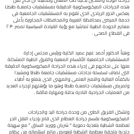
جراحة الوجه والفكين بكلية طب الأسنان ومضيفا أن نجاح مثل
هذه الجراحات الميكروسكوبية الدقيقة بمستشفيات جامعـة طنطـا
يعكس الدور الريادى الذى تقوم به المستشفيات الجامعية فى
خدمة المرضى بمحافظة الغربية والمحافظات المجاورة بأعلى
معايير الجودة الطبية تماشيا مع رؤية القيادة السياسية لمصر ٢٠٣٠
فى القطاع الصحى .
وهنأ الدكتور أحمد غنيم عميد الكلية ورئيس مجلس إدارة
المستشفيات الجامعية الأقسام المعنية والفرق الطبية المشكلة
منها على نجاحهم فى إجراء هذه الجراحة الميكروسكوبية الدقيقة
التى تضاف لسلسلة نجاحات مستشفيات جامعة طنطا ومشيدا
بالكفأة العالية والتميز العلمى والمهنى الذى يتمتع به أطباء
وتمريض مستشفيات جامعـة طنطا وهو ما يؤهلهم لإجراء العديد
من العمليات الجراحية النادرة بدقة ومهارة فائقة .
وتشكل الفريق الطبى من وحدة جراحة اليد والجراحات
الميكروسكوبية بقسم جراحة العظام الذى قام بإجراء النقل الحر
لعظمة الشظية بتغذية دموية " شريان ووريد الساق " مع سهيلة
جلدية ملحقة بعظمة الشظية لتعويض ماتم إستئصاله من عظام