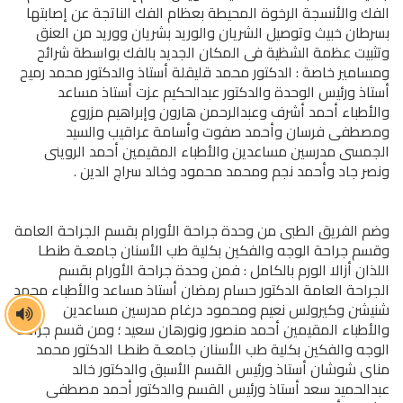
الفك والأنسجة الرخوة المحيطة بعظام الفك الناتجة عن إصابتها
بسرطان خبيث وتوصيل الشريان والوريد بشريان ووريد من العنق
وتثبيت عظمة الشظية فى المكان الجديد بالفك بواسطة شرائح
ومسامير خاصة : الدكتور محمد قليقلة أستاذ والدكتور محمد رميح
أستاذ ورئيس الوحدة والدكتور عبدالحكيم عزت أستاذ مساعد
والأطباء أحمد أشرف وعبدالرحمن هارون وإبراهيم مزروع
ومصطفى فرسان وأحمد صفوت وأسامة عراقيب والسيد
الجمسى مدرسين مساعدين والأطباء المقيمين أحمد الروينى
ونصر جاد وأحمد نجم ومحمد محمود وخالد سراج الدين .
وضم الفريق الطبى من وحدة جراحة الأورام بقسم الجراحة العامة
وقسم جراحة الوجه والفكين بكلية طب الأسنان جامعـة طنطـا
اللذان أزالا الورم بالكامل : فمن وحدة جراحة الأورام بقسم
الجراحة العامة الدكتور حسام رمضان أستاذ مساعد والأطباء محمد
شنيشن وكيرولس نعيم ومحمود درغام مدرسين مساعدين
والأطباء المقيمين أحمد منصور ونورهان سعيد ؛ ومن قسم جراحة
الوجه والفكين بكلية طب الأسنان جامعـة طنطـا الدكتور محمد
مناى شوشان أستاذ ورئيس القسم الأسبق والدكتور خالد
عبدالحميد سعد أستاذ ورئيس القسم والدكتور أحمد مصطفى