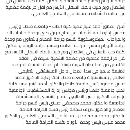
جراحة الأورام وقسم جراحة الوجه والفكين بكلية طب الأسنان فى
إستئصال ورم خبيث بالفك السفلى الأيسر مع نقل حر لرقعة عظمية
من عظمة الشظية بالمستشفى التعليمى العالمى .
أعلن الدكتور أحمد غنيم عميد كلية الطب - جامعـة طنطـا ورئيس
مجلس إدارة المستشفيات عن نجاح فريق طبى بوحدة جراحات اليد
والجراحات الميكروسكوبية بقسم جراحة العظام بالتعاون مع وحدة
جراحة الأورام بقسم الجراحة العامة وقسم جراحة الوجه والفكين
بكلية طب الأسنان فى إستئصال ورم خبيث بالفك السفلى الأيسر مع
نقل حر لرقعة عظمية من عظمة الشظية لسيدة فى العقد
الخامس من محافظة الغربية بإستخدام أحدث التقنيات الجراحية
المتبعة عالميا فى هذا المجال داخل المستشفى التعليمى
العالمى بمستشفيات جامعـة طنطـا تحت رعاية الدكتور محمد
حسين محمود رئيس جامعة طنطا والدكتور أحمد غنيم عميد كلية
الطب جامعـة طنطـا ورئيس مجلس إدارة المستشفيات الجامعية
وإشراف الدكتور حسن التطاوى المدير التنفيذى للمستشفيات
الجامعية والدكتور محمد مصطفى حسنى رئيس قسم جراحة
العظام والدكتور شريف شحاتة رئيس قسم الجراحة العامة
والدكتور محمد سمير مدير المستشفى التعليمى العالمى والدكتور
محمد مليس رئيس وحدة الأورام بقسم الجراحة العامة .