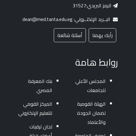
الرمز البريدي:31527
البــريد الإلكتــروني: dean@med.tanta.edu.eg
رأيك يهمنا
أسئلة شائعة
روابط هامة
المجلس الأعلي
بنك المعرفة
للجامعات
المصري
الهيئة القومية
المركز القومي
لضمان الجودة
للتعليم الإلكتروني
والأعتماد
لجان ترقيات
تصنيف الجامعة
أعضاء هيئة