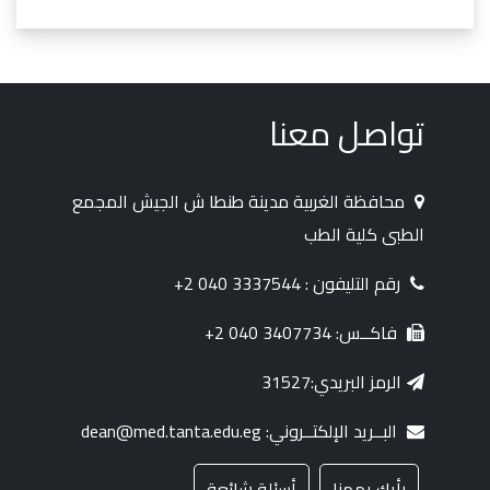
تواصل معنا
محافظة الغربية مدينة طنطا ش الجيش المجمع
الطبى كلية الطب
رقم التليفون : 3337544 040 2+
فاكــس: 3407734 040 2+
الرمز البريدي:31527
البــريد الإلكتــروني: dean@med.tanta.edu.eg
رأيك يهمنا
أسئلة شائعة